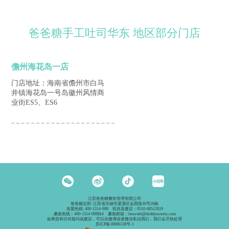
爸爸糖手工吐司华东 地区部分门店
儋州海花岛一店
门店地址：海南省儋州市白马
井镇海花岛一号岛徽州风情商
业街ES5、ES6
江苏爸爸糖餐饮管理有限公司
爸爸糖总部: 江苏省无锡市梁溪区会西路30号26栋
加盟热线: 400-1314-998 投诉及建议：0510-68512819
廉政热线：400-1314-998转4 廉政邮箱：fanwubi@daddysweety.com
如果您有任何疑问或建议，可以在微博或者微信私信我们，我们会尽快处理
苏ICP备18066138号-1